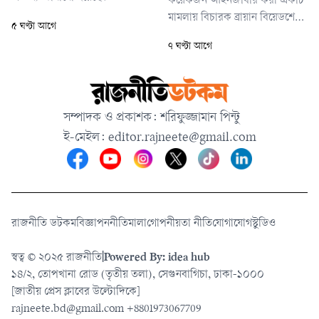
কয়েকজন আইনজীবীর করা একটি
মামলায় বিচারক ব্রায়ান বিয়েডশেইড
৫ ঘণ্টা আগে
এ জরিমানা ঘোষণা করেন।
৭ ঘণ্টা আগে
ফেসবুকসহ মেটার প্ল্যাটফর্মগুলো
শিশুদের বিপদে ফেলেছে, তাদের
যৌন উত্তেজক উপাদান ও যৌন
শিকারীদের সংস্পর্শে এনেছে—
সম্পাদক ও প্রকাশক: শরিফুজ্জামান পিন্টু
এমন অভিযোগ এনে মেটাকে
ই-মেইল:
editor.rajneete@gmail.com
দায়বদ্ধ করার দাবি করা হয়েছিল
মামলায়।
রাজনীতি ডটকম
বিজ্ঞাপন
নীতিমালা
গোপনীয়তা নীতি
যোগাযোগ
স্টুডিও
স্বত্ব © ২০২৫ রাজনীতি
|
Powered By: idea hub
১৪/২, তোপখানা রোড (তৃতীয় তলা), সেগুনবাগিচা, ঢাকা-১০০০
[জাতীয় প্রেস ক্লাবের উল্টোদিকে]
rajneete.bd@gmail.com
+8801973067709