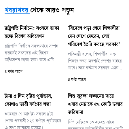
খবরাখবর
থেকে আরও পড়ুন
রাষ্ট্রপতি নির্বাচন: সংসদে ডাকা
‘বিদেশে পড়া শেষে শিক্ষার্থীরা
হচ্ছে বিশেষ অধিবেশন
যেন দেশে ফেরেন, সেই
পরিবেশ তৈরি করছে সরকার’
রাষ্ট্রপতি নির্বাচন সফলভাবে সম্পন্ন
করতেই সংসদের এই বিশেষ
প্রতিমন্ত্রী বলেন, শিক্ষার্থীরা উচ্চ
অধিবেশন ডাকা হবে। তবে এটি
শিক্ষার জন্য অবশ্যই দেশের বাইরে
নির্দিষ্ট কোন তারিখে আহ্বান করা
যাবে। তবে বর্তমান সরকার এমন
৪ ঘণ্টা আগে
হবে, সে বিষয়ে তিনি এখনো চূড়ান্ত
একটি পরিবেশ তৈরির চেষ্টা করছে
৪ ঘণ্টা আগে
কিছু জানাননি।
যেখানে দেশের শিক্ষার্থীরা আবার
দেশেই ফিরে আসবেন।
টানা ৫ দিন বৃষ্টির পূর্বাভাস,
শিশু সুরক্ষা লঙ্ঘনের দায়ে
কোথাও ভারী বর্ষণের শঙ্কা
এবার মেটাকে ৫৭ কোটি ডলার
জরিমানা
শুক্রবার (৭ আগস্ট) সকাল ৯টা
থেকে পরবর্তী ১২০ ঘণ্টার পূর্বাভাসে
নিউ মেক্সিকোতে ২০২৩ সালে
এ তথ্য জানানো হয়েছে।