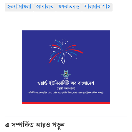
হত্যা-মামলা
আদালত
ময়নাতদন্ত
সালমান-শাহ
এ সম্পর্কিত আরও পড়ুন