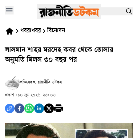
খবরাখবর
বিনোদন
সালমান শাহর মরদেহ কবর থেকে তোলার
অনুমতি মিলল ৩০ বছর পর
প্রতিবেদক, রাজনীতি ডটকম
প্রকাশ :
১০ জুন ২০২৬, ২৩: ০৬