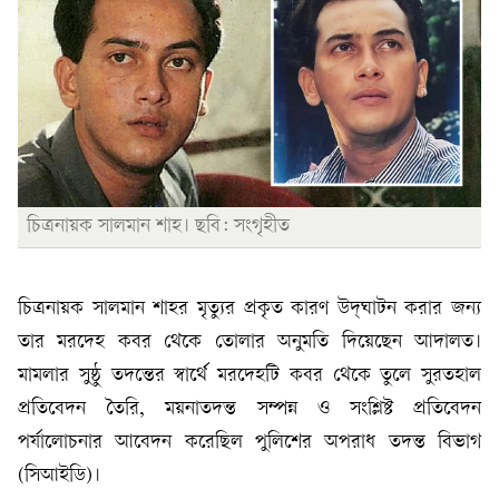
চিত্রনায়ক সালমান শাহ। ছবি: সংগৃহীত
চিত্রনায়ক সালমান শাহর মৃত্যুর প্রকৃত কারণ উদ্‌ঘাটন করার জন্য
তার মরদেহ কবর থেকে তোলার অনুমতি দিয়েছেন আদালত।
মামলার সুষ্ঠু তদন্তের স্বার্থে মরদেহটি কবর থেকে তুলে সুরতহাল
প্রতিবেদন তৈরি, ময়নাতদন্ত সম্পন্ন ও সংশ্লিষ্ট প্রতিবেদন
পর্যালোচনার আবেদন করেছিল পুলিশের অপরাধ তদন্ত বিভাগ
(সিআইডি)।