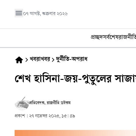
০৭ আগস্ট, শুক্রবার ২০২৬
প্রচ্ছদ
সর্বশেষ
রাজনীত
খবরাখবর
দুর্নীতি-অপরাধ
শেখ হাসিনা-জয়-পুতুলের সাজা
প্রতিবেদক, রাজনীতি ডটকম
প্রকাশ :
২৭ নভেম্বর ২০২৫, ১৫: ৪৯