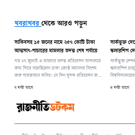
খবরাখবর
থেকে আরও পড়ুন
সাকিবসহ ১৫ জনের নামে ২৫৭ কোটি টাকা
সার্কভুক্ত দে
আত্মসাৎ-পাচারের মামলার তদন্ত শেষ পর্যায়ে
স্কলারশিপ দে
গত ২৭ জুলাই এ মামলার তদন্ত প্রতিবেদন আদালতে
সার্কভুক্ত দেশ
জমা দিতে বলেছিলেন ঢাকা জ্যেষ্ঠ মহানগর বিশেষ
স্কলারশিপ চা
জজ শাহজাহান কবির। সে দিন দুদক প্রতিবেদন জমা
বিশ্ববিদ্যালয়ে
দিতে না পারলে বিচারক আগামী ৩০ সেপ্টেম্বর
ড. এ এস এম আ
৭ ঘণ্টা আগে
৮ ঘণ্টা আগে
প্রতিবেদন জমার পরবর্তী দিন নির্ধারণ করে দেন।
নেপালের শিক্ষা
সম্পূর্ণ বিনা খ