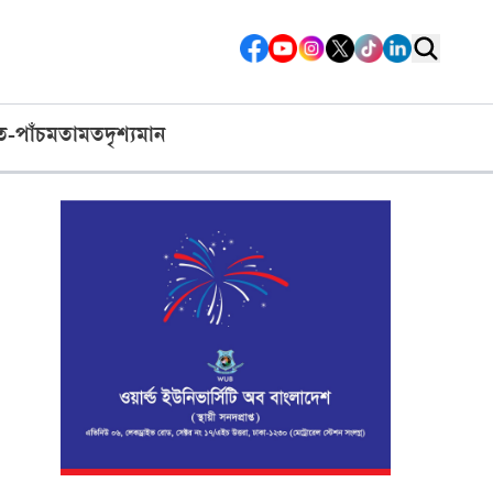
ত-পাঁচ
মতামত
দৃশ্যমান