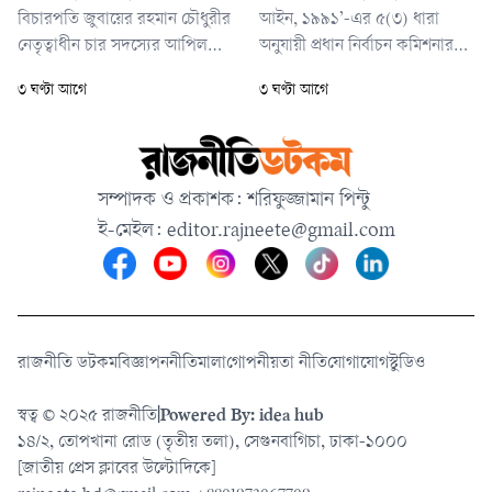
নেন।
বিচারপতি জুবায়ের রহমান চৌধুরীর
আইন, ১৯৯১’-এর ৫(৩) ধারা
নেতৃত্বাধীন চার সদস্যের আপিল
অনুযায়ী প্রধান নির্বাচন কমিশনার
বেঞ্চ শুনানি শেষে এ আদেশ দেন।
মাননীয় স্পিকারের সঙ্গে আলোচনা
৩ ঘণ্টা আগে
৩ ঘণ্টা আগে
বেঞ্চের অন্য সদস্যরা হলেন
সাপেক্ষে এই সময়সূচি চূড়ান্ত
বিচারপতি মোহাম্মদ রেজাউল হক,
করেছেন। নির্বাচন কমিশনের নিজস্ব
বিচারপতি এস এম এমদাদুল হক ও
ভবন ও জাতীয় সংসদ অধিবেশনে
বিচারপতি ফারাহ মাহবুব।
নির্ধারিত সময় অনুযায়ী সার্বিক
সম্পাদক ও প্রকাশক: শরিফুজ্জামান পিন্টু
নির্বাচনী প্রক্রিয়া সম্পন্ন হবে।
ই-মেইল:
editor.rajneete@gmail.com
রাজনীতি ডটকম
বিজ্ঞাপন
নীতিমালা
গোপনীয়তা নীতি
যোগাযোগ
স্টুডিও
স্বত্ব © ২০২৫ রাজনীতি
|
Powered By: idea hub
১৪/২, তোপখানা রোড (তৃতীয় তলা), সেগুনবাগিচা, ঢাকা-১০০০
[জাতীয় প্রেস ক্লাবের উল্টোদিকে]