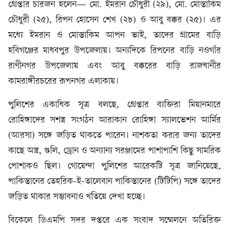
গ্রেপ্তার চারজন হলেন— মো. ইমরান চৌধুরী (২৯), মো. মোস্তাকিম
চৌধুরী (২৫), রিপন হোসেন শেখ (২৮) ও আবু বক্কর (২৫)। এর
মধ্যে ইমরান ও মোস্তাকিম আপন ভাই, তাদের গ্রামের বাড়ি
হবিগঞ্জের মাধবপুর উপজেলায়। অন্যদিকে রিপনের বাড়ি নওগাঁর
রাণীনগর উপজেলায় এবং আবু বক্করের বাড়ি রাজধানীর
কামরাঙ্গীরচরের রূপনগর এলাকায়।
পুলিশের একাধিক সূত্র বলছে, গ্রেপ্তার ব্যক্তিরা মিয়ানমারে
রোহিঙ্গাদের সশস্ত্র সংগঠন আরাকান রোহিঙ্গা স্যালভেশন আর্মির
(আরসা) সঙ্গে জড়িত থাকতে পারেন। নাশকতা করার জন্য তাদের
কাছে অস্ত্র, গুলি, ড্রোন ও অন্যান্য সরঞ্জামের পাশাপাশি কিছু সামরিক
পোশাকও ছিল। গোয়েন্দা পুলিশের আরেকটি সূত্র জানিয়েছে,
পাকিস্তানের তেহরিক-ই-তালেবান পাকিস্তানের (টিটিপি) সঙ্গে তাদের
জড়িত থাকার সম্ভাবনাও খতিয়ে দেখা হচ্ছে।
বিকেলে ডিএমপি সদর দপ্তরে এক সংবাদ সম্মেলনে অতিরিক্ত