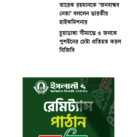
তারেক রহমানকে ‘জনবান্ধব
নেতা’ বললেন ভারতীয়
হাইকমিশনার
চুয়াডাঙ্গা সীমান্তে ৩ জনকে
পুশইনের চেষ্টা প্রতিহত করল
বিজিবি