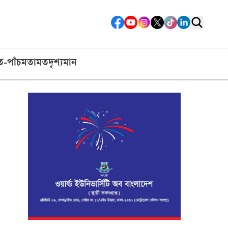
ত-পাঁচ
মতামত
দৃশ্যমান