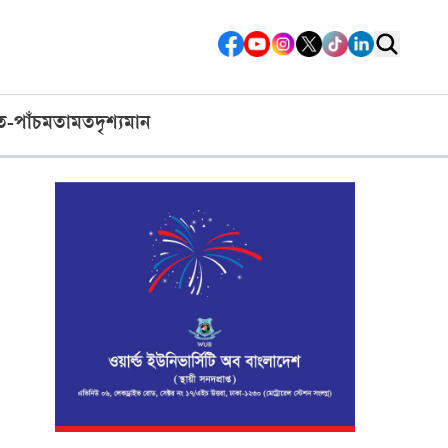
ত-পাঁচ
মতামত
দৃশ্যমান