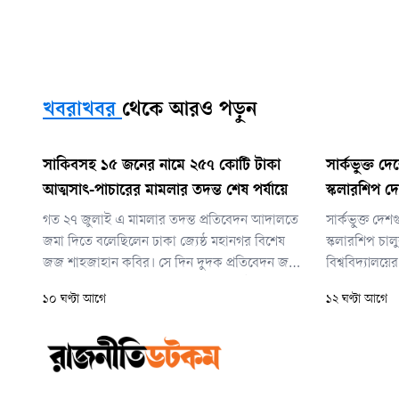
খবরাখবর
থেকে আরও পড়ুন
সাকিবসহ ১৫ জনের নামে ২৫৭ কোটি টাকা
সার্কভুক্ত দে
আত্মসাৎ-পাচারের মামলার তদন্ত শেষ পর্যায়ে
স্কলারশিপ দে
গত ২৭ জুলাই এ মামলার তদন্ত প্রতিবেদন আদালতে
সার্কভুক্ত দেশ
জমা দিতে বলেছিলেন ঢাকা জ্যেষ্ঠ মহানগর বিশেষ
স্কলারশিপ চা
জজ শাহজাহান কবির। সে দিন দুদক প্রতিবেদন জমা
বিশ্ববিদ্যালয়ে
দিতে না পারলে বিচারক আগামী ৩০ সেপ্টেম্বর
ড. এ এস এম আ
১০ ঘণ্টা আগে
১২ ঘণ্টা আগে
প্রতিবেদন জমার পরবর্তী দিন নির্ধারণ করে দেন।
নেপালের শিক্ষা
সম্পূর্ণ বিনা খ