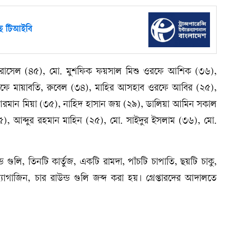
খছে টিআইবি
ান রাসেল (৪৫), মো. মুশফিক ফয়সাল মিশু ওরফে আশিক (৩৬),
ফে মায়াবতি, রুবেল (৩৪), মাহির আসহাব ওরফে আবির (২৫),
রমান মিয়া (৩৫), নাহিদ হাসান জয় (২৯), ডালিয়া আমিন সকাল
৪৫), আব্দুর রহমান মাহিন (২৫), মো. সাইদুর ইসলাম (৩৬), মো.
 গুলি, তিনটি কার্তুজ, একটি রামদা, পাঁচটি চাপাতি, ছয়টি চাকু,
াগাজিন, চার রাউন্ড গুলি জব্দ করা হয়। গ্রেপ্তারদের আদালতে