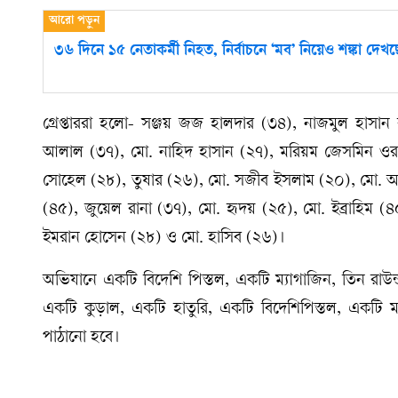
৩৬ দিনে ১৫ নেতাকর্মী নিহত, নির্বাচনে ‘মব’ নিয়েও শঙ্কা দে
গ্রেপ্তাররা হলো- সঞ্জয় জজ হালদার (৩৪), নাজমুল হাস
আলাল (৩৭), মো. নাহিদ হাসান (২৭), মরিয়ম জেসমিন ওর
সোহেল (২৮), তুষার (২৬), মো. সজীব ইসলাম (২০), মো. আ
(৪৫), জুয়েল রানা (৩৭), মো. হৃদয় (২৫), মো. ইব্রাহিম (
ইমরান হোসেন (২৮) ও মো. হাসিব (২৬)।
অভিযানে একটি বিদেশি পিস্তল, একটি ম্যাগাজিন, তিন রাউন্ড
একটি কুড়াল, একটি হাতুরি, একটি বিদেশিপিস্তল, একটি ম্য
পাঠানো হবে।