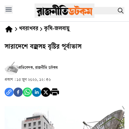
খবরাখবর
কৃষি-জলবায়ু
সারাদেশে বজ্রসহ বৃষ্টির পূর্বাভাস
প্রতিবেদক, রাজনীতি ডটকম
প্রকাশ :
১৪ জুন ২০২৬, ১২: ৫৬