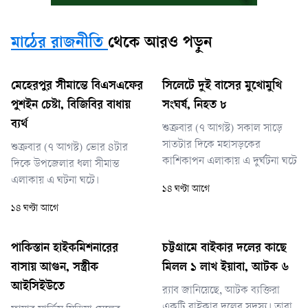
মাঠের রাজনীতি
থেকে আরও পড়ুন
মেহেরপুর সীমান্তে বিএসএফের
সিলেটে দুই বাসের মুখোমুখি
পুশইন চেষ্টা, বিজিবির বাধায়
সংঘর্ষ, নিহত ৮
ব্যর্থ
শুক্রবার (৭ আগস্ট) সকাল সাড়ে
সাতটার দিকে মহাসড়কের
শুক্রবার (৭ আগস্ট) ভোর ৪টার
কাশিকাপন এলাকায় এ দুর্ঘটনা ঘটে
দিকে উপজেলার ধলা সীমান্ত
এলাকায় এ ঘটনা ঘটে।
১৪ ঘণ্টা আগে
১৪ ঘণ্টা আগে
পাকিস্তান হাইকমিশনারের
চট্টগ্রামে বাইকার দলের কাছে
বাসায় আগুন, সস্ত্রীক
মিলল ১ লাখ ইয়াবা, আটক ৬
আইসিইউতে
র‌্যাব জানিয়েছে, আটক ব্যক্তিরা
একটি বাইকার দলের সদস্য। তারা