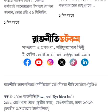
ফায়ার সার্ভিস মিডিয়া সেলের
কক্সবাজারের রামু থেকে
কর্মকর্তা আনোয়ারুল ইসলাম দোলন
মোটরসাইকেলে করে ইয়াবা নিয়ে
জানান, ভোর ৪টা ৫৬ মিনিটের
১ দিন আগে
চট্টগ্রামে আসছিলেন। বাইক
দিকে আগুন লাগার খবর পায়
১ দিন আগে
চালানোর আড়ালে দীর্ঘদিন ধরে
ফায়ার সার্ভিস। দ্রুত দুটি ইউনিট
তারা নিয়মিত ইয়াবা পাচার করে
ঘটনাস্থলে পৌঁছে ৫টা ১০ মিনিটে
আসছিলেন।
আগুন নিয়ন্ত্রণে আনে। আগুন
পুরোপুরি নেভানো সম্ভব হয় ৫টা
সম্পাদক ও প্রকাশক: শরিফুজ্জামান পিন্টু
২০ মিনিটে।
ই-মেইল:
editor.rajneete@gmail.com
রাজনীতি ডটকম
বিজ্ঞাপন
নীতিমালা
গোপনীয়তা নীতি
যোগাযোগ
স্টুডিও
স্বত্ব © ২০২৫ রাজনীতি
|
Powered By: idea hub
১৪/২, তোপখানা রোড (তৃতীয় তলা), সেগুনবাগিচা, ঢাকা-১০০০
[জাতীয় প্রেস ক্লাবের উল্টোদিকে]