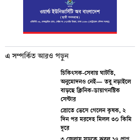
এ সম্পর্কিত আরও পড়ুন
চিকিৎসক-সেবায় ঘাটতি,
অনুমোদনও নেই— তবু নড়াইলে
বাড়ছে ক্লিনিক-ডায়াগনস্টিক
সেন্টার
স্রোতে ভেসে গেলেন কৃষক, ২
দিন পর মরদেহ মিলল ৩০ কিমি
দূরে
৩ জেলায় সড়কে ঝরল ১৭ প্রাণ,