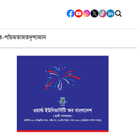
ত-পাঁচ
মতামত
দৃশ্যমান