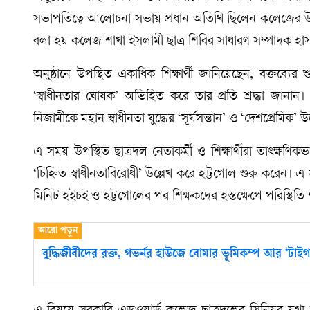
সভাপতিত্বে আলোচনা সভায় প্রধান অতিথি ছিলেন কলেজের উপাধ্
বলা হয় কলেজ শাখা ইসলামী ছাত্র শিবির সাধারণ সম্পাদক হ
অনুষ্ঠানে উপস্থিত একাধিক শিক্ষার্থী জানিয়েছেন, বক্তব্য
‘স্বাধীনতার ঘোষক’ অভিহিত করে তার প্রতি শ্রদ্ধা জ
নিজামীকে মহান স্বাধীনতা যুদ্ধের ‘সূর্যসন্তান’ ও ‘দেশপ্রেমিক’ উ
এ সময় উপস্থিত ছাত্রদল নেতাকর্মী ও শিক্ষার্থীরা তাৎক্ষণিকভা
‘চিহ্নিত স্বাধীনতাবিরোধী’ উল্লেখ করে হট্টগোল শুরু করেন। এ 
মিনিট হইচই ও হট্টগোলের পর শিক্ষকদের হস্তক্ষেপে পরিস্থিতি 
বুদ্ধিজীবীদের রক্ত, গভর্নর হাউজে বোমার ভূমিকম্প আর ‘টাইগা