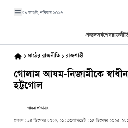
০৮ আগস্ট, শনিবার ২০২৬
প্রচ্ছদ
সর্বশেষ
রাজনীত
মাঠের রাজনীতি
রাজশাহী
গোলাম আযম-নিজামীকে স্বাধীনতা 
হট্টগোল
পাবনা প্রতিনিধি
প্রকাশ :
১৪ ডিসেম্বর ২০২৫, ২১: ৩৩
আপডেট :
১৪ ডিসেম্বর ২০২৫, ২২