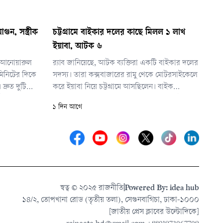
ুন, সস্ত্রীক
চট্টগ্রামে বাইকার দলের কাছে মিলল ১ লাখ
ইয়াবা, আটক ৬
তা আনোয়ারুল
র‌্যাব জানিয়েছে, আটক ব্যক্তিরা একটি বাইকার দলের
িনিটের দিকে
সদস্য। তারা কক্সবাজারের রামু থেকে মোটরসাইকেলে
্রুত দুটি
করে ইয়াবা নিয়ে চট্টগ্রামে আসছিলেন। বাইক
িটে আগুন
চালানোর আড়ালে দীর্ঘদিন ধরে তারা নিয়মিত ইয়াবা
১ দিন আগে
ো সম্ভব হয়
পাচার করে আসছিলেন।
স্বত্ব © ২০২৫ রাজনীতি
|
Powered By: idea hub
১৪/২, তোপখানা রোড (তৃতীয় তলা), সেগুনবাগিচা, ঢাকা-১০০০
[জাতীয় প্রেস ক্লাবের উল্টোদিকে]