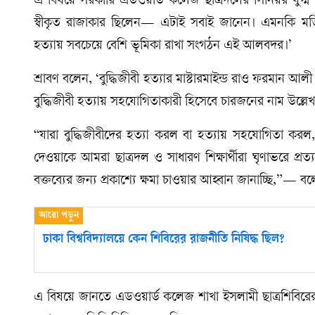
এ বিষয়ে সরকারি এডওয়ার্ড কলেজ ছাত্রদলের সিনিয়র যুগ্ম
স্বীকৃত রাজাকার ছিলেন— এটাই সবাই জানেন। এমনকি মতিউ
হত্যায় সবচেয়ে বেশি ভূমিকা রাখা সংগঠন এই আলবদর।’
শ্রাবণ বলেন, ‘বুদ্ধিজীবী হত্যার মাস্টারমাইন্ড রাও ফরমান
বুদ্ধিজীবী হত্যায় সহযোগিতাকারী হিসেবে চারজনের নাম উল
“যারা বুদ্ধিজীবীদের হত্যা করল বা হত্যায় সহযোগিতা করল, তা
দেওয়াকে আমরা ছাত্রদল ও সাধারণ শিক্ষার্থীরা ঘৃণাভরে প্
বক্তব্যের জন্য প্রকাশ্যে ক্ষমা চাওয়ার আহ্বান জানাচ্ছি,”— ব
ঢাকা বিশ্ববিদ্যালয়ে কেন শিবিরের রাজনীতি নিষিদ্ধ ছিল?
এ বিষয়ে জানতে এডওয়ার্ড কলেজ শাখা ইসলামী ছাত্রশিবিরের