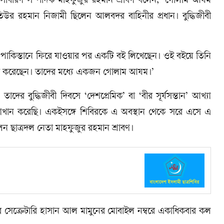
 সাধারণ সম্পাদক মাহফুজুর রহমান শ্রাবণ বলেন, ‘গোলাম আযম
র রহমান নিজামী ছিলেন আলবদর বাহিনীর প্রধান। বুদ্ধিজীবী
 আলী পাকিস্তানে ফিরে যাওয়ার পর একটি বই লিখেছেন। ওই বইয়ে তিনি
্লেখ করেছেন। তাদের মধ্যে একজন গোলাম আযম।’
দের বুদ্ধিজীবী দিবসে ‘দেশপ্রেমিক’ বা ‘বীর সূর্যসন্তান’ আখ্যা
রত্যাখান করেছি। একইসঙ্গে শিবিরকে এ অবস্থান থেকে সরে এসে এ
লেন ছাত্রদল নেতা মাহফুজুর রহমান শ্রাবণ।
 সেক্রেটারি হাসান আল মামুনের মোবাইল নম্বরে একাধিকবার কল