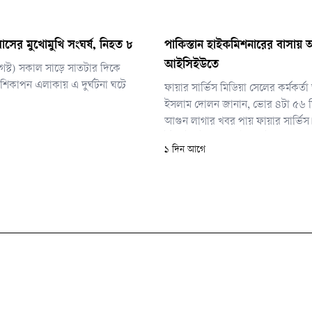
াসের মুখোমুখি সংঘর্ষ, নিহত ৮
পাকিস্তান হাইকমিশনারের বাসায় আগ
আইসিইউতে
আগস্ট) সকাল সাড়ে সাতটার দিকে
িকাপন এলাকায় এ দুর্ঘটনা ঘটে
ফায়ার সার্ভিস মিডিয়া সেলের কর্মকর্
ইসলাম দোলন জানান, ভোর ৪টা ৫৬ ম
আগুন লাগার খবর পায় ফায়ার সার্ভিস। দ
ইউনিট ঘটনাস্থলে পৌঁছে ৫টা ১০ মিন
১ দিন আগে
নিয়ন্ত্রণে আনে। আগুন পুরোপুরি নেভান
৫টা ২০ মিনিটে।