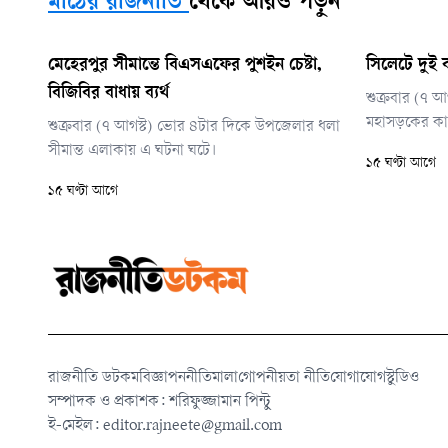
মাঠের রাজনীতি
থেকে আরও পড়ুন
মেহেরপুর সীমান্তে বিএসএফের পুশইন চেষ্টা,
সিলেটে দুই ব
বিজিবির বাধায় ব্যর্থ
শুক্রবার (৭ 
মহাসড়কের কাশ
শুক্রবার (৭ আগস্ট) ভোর ৪টার দিকে উপজেলার ধলা
সীমান্ত এলাকায় এ ঘটনা ঘটে।
১৫ ঘণ্টা আগে
১৫ ঘণ্টা আগে
রাজনীতি ডটকম
বিজ্ঞাপন
নীতিমালা
গোপনীয়তা নীতি
যোগাযোগ
স্টুডিও
সম্পাদক ও প্রকাশক: শরিফুজ্জামান পিন্টু
ই-মেইল:
editor.rajneete@gmail.com