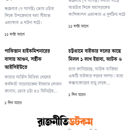
শুক্রবার (৭ আগস্ট) সকাল সাড়ে
সাতটার দিকে মহাসড়কের
শুক্রবার (৭ আগস্ট) ভোর ৪টার
কাশিকাপন এলাকায় এ দুর্ঘটনা ঘটে
দিকে উপজেলার ধলা সীমান্ত
এলাকায় এ ঘটনা ঘটে।
১১ ঘণ্টা আগে
১১ ঘণ্টা আগে
পাকিস্তান হাইকমিশনারের
চট্টগ্রামে বাইকার দলের কাছে
বাসায় আগুন, সস্ত্রীক
মিলল ১ লাখ ইয়াবা, আটক ৬
আইসিইউতে
র‌্যাব জানিয়েছে, আটক ব্যক্তিরা
একটি বাইকার দলের সদস্য। তারা
ফায়ার সার্ভিস মিডিয়া সেলের
কক্সবাজারের রামু থেকে
কর্মকর্তা আনোয়ারুল ইসলাম দোলন
মোটরসাইকেলে করে ইয়াবা নিয়ে
জানান, ভোর ৪টা ৫৬ মিনিটের
১ দিন আগে
চট্টগ্রামে আসছিলেন। বাইক
দিকে আগুন লাগার খবর পায়
১ দিন আগে
চালানোর আড়ালে দীর্ঘদিন ধরে
ফায়ার সার্ভিস। দ্রুত দুটি ইউনিট
তারা নিয়মিত ইয়াবা পাচার করে
ঘটনাস্থলে পৌঁছে ৫টা ১০ মিনিটে
আসছিলেন।
আগুন নিয়ন্ত্রণে আনে। আগুন
পুরোপুরি নেভানো সম্ভব হয় ৫টা