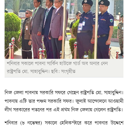
শনিবার সকালে পাবনা সার্কিন হাউজে গার্ড অব অনার নেন
রাষ্ট্রপতি মো. সাহাবুদ্দিন। ছবি: সংগৃহীত
নিজ জেলা পাবনায় সরকারি সফরে গেছেন রাষ্ট্রপতি মো. সাহাবুদ্দিন।
পাবনায় এটি তার পঞ্চম সরকারি সফর। জুলাই আন্দোলনে আওয়ামী
লীগ সরকারের পতনের পর এই প্রথম নিজ জেলায় গেলেন রাষ্ট্রপতি।
শনিবার (৮ নভেম্বর) সকালে হেলিকপ্টারে করে পাবনার উদ্দেশে