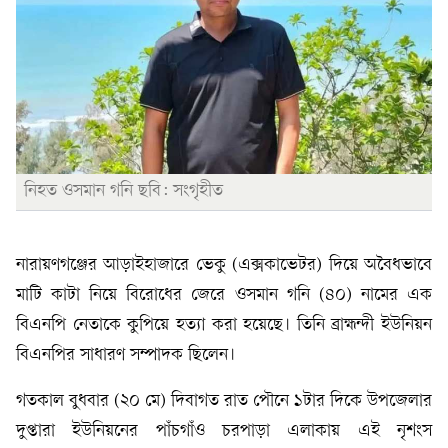
নিহত ওসমান গনি ছবি: সংগৃহীত
নারায়ণগঞ্জের আড়াইহাজারে ভেকু (এক্সকাভেটর) দিয়ে অবৈধভাবে
মাটি কাটা নিয়ে বিরোধের জেরে ওসমান গনি (৪০) নামের এক
বিএনপি নেতাকে কুপিয়ে হত্যা করা হয়েছে। তিনি ব্রাহ্মন্দী ইউনিয়ন
বিএনপির সাধারণ সম্পাদক ছিলেন।
গতকাল বুধবার (২০ মে) দিবাগত রাত পৌনে ১টার দিকে উপজেলার
দুপ্তারা ইউনিয়নের পাঁচগাঁও চরপাড়া এলাকায় এই নৃশংস