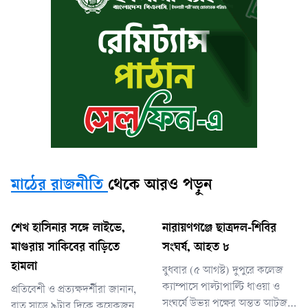
মাঠের রাজনীতি
থেকে আরও পড়ুন
শেখ হাসিনার সঙ্গে লাইভে,
নারায়ণগঞ্জে ছাত্রদল-শিবির
মাগুরায় সাকিবের বাড়িতে
সংঘর্ষ, আহত ৮
হামলা
বুধবার (৫ আগস্ট) দুপুরে কলেজ
ক্যাম্পাসে পাল্টাপাল্টি ধাওয়া ও
প্রতিবেশী ও প্রত্যক্ষদর্শীরা জানান,
সংঘর্ষে উভয় পক্ষের অন্তত আটজন
রাত সাড়ে ৯টার দিকে কয়েকজন