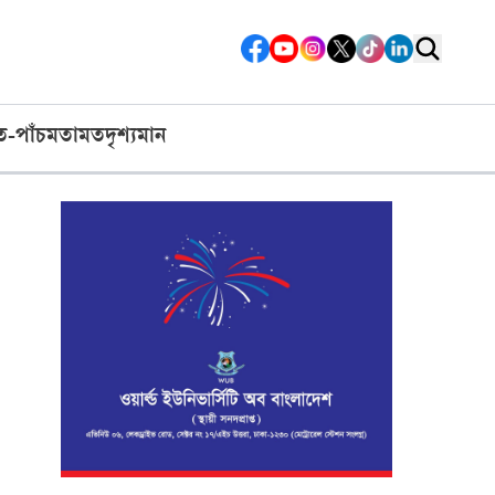
ত-পাঁচ
মতামত
দৃশ্যমান