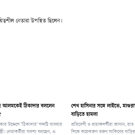
িত্বশীল নেতারা উপস্থিত ছিলেন।
ী শাহে আলমকেই ঠিকাদার বললেন
শেখ হাসিনার সঙ্গে লাইভে, মাগুর
?
বাড়িতে হামলা
কার উদ্দেশে ‘ঠিকাদার’ শব্দটি ব্যবহার
প্রতিবেশী ও প্রত্যক্ষদর্শীরা জানান, রা
ত্রী। নেতাকর্মীরা অবশ্য বলছেন, এ
দিকে কয়েকজন তরুণ সাকিবের বাড়ি