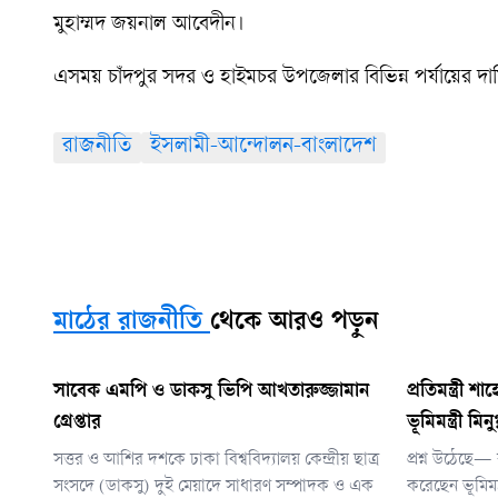
মুহাম্মদ জয়নাল আবেদীন।
এসময় চাঁদপুর সদর ও হাইমচর উপজেলার বিভিন্ন পর্যায়ের দায়
রাজনীতি
ইসলামী-আন্দোলন-বাংলাদেশ
মাঠের রাজনীতি
থেকে আরও পড়ুন
সাবেক এমপি ও ডাকসু ভিপি আখতারুজ্জামান
প্রতিমন্ত্র
গ্রেপ্তার
ভূমিমন্ত্রী মিনু
সত্তর ও আশির দশকে ঢাকা বিশ্ববিদ্যালয় কেন্দ্রীয় ছাত্র
প্রশ্ন উঠেছে— 
সংসদে (ডাকসু) দুই মেয়াদে সাধারণ সম্পাদক ও এক
করেছেন ভূমিমন্