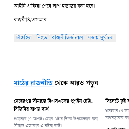
আইনি প্রক্রিয়া শেষে লাশ হস্তান্তর করা হবে।
রাজনীতি/এসআর
টাঙ্গাইল
নিহত
রাজনীতিডটকম
সড়ক-দুর্ঘটনা
মাঠের রাজনীতি
থেকে আরও পড়ুন
মেহেরপুর সীমান্তে বিএসএফের পুশইন চেষ্টা,
সিলেটে দুই ব
বিজিবির বাধায় ব্যর্থ
শুক্রবার (৭ 
মহাসড়কের কাশ
শুক্রবার (৭ আগস্ট) ভোর ৪টার দিকে উপজেলার ধলা
সীমান্ত এলাকায় এ ঘটনা ঘটে।