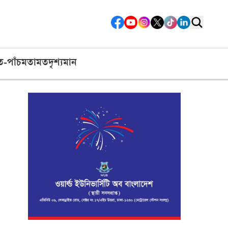
ত-পাঁচ
মতামত
দৃশ্যমান