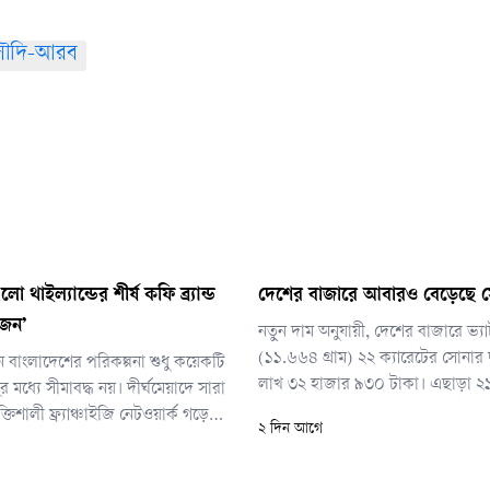
ৌদি-আরব
 থাইল্যান্ডের শীর্ষ কফি ব্র্যান্ড
দেশের বাজারে আবারও বেড়েছে 
াজন’
নতুন দাম অনুযায়ী, দেশের বাজারে ভ্যা
(১১.৬৬৪ গ্রাম) ২২ ক্যারেটের সোনার
 বাংলাদেশের পরিকল্পনা শুধু কয়েকটি
লাখ ৩২ হাজার ৯৩০ টাকা। এছাড়া ২১
মধ্যে সীমাবদ্ধ নয়। দীর্ঘমেয়াদে সারা
প্রতি ভরি ২ লাখ ২২ হাজার ৪৯১ টাকা,
িশালী ফ্র্যাঞ্চাইজি নেটওয়ার্ক গড়ে
২ দিন আগে
প্রতি ভরি ১ লাখ ৯১ হাজার ৫৬ টাকা
রয়েছে। এর মাধ্যমে দেশের সম্ভাবনাময়
পদ্ধতির প্রতি ভরি সোনার দাম ১ লা
ই উদ্যোগের সঙ্গে যুক্ত হওয়ার সুযোগ