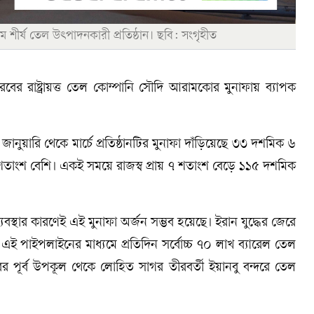
ম শীর্ষ তেল উৎপাদনকারী প্রতিষ্ঠান। ছবি: সংগৃহীত
বের রাষ্ট্রায়ত্ত তেল কোম্পানি সৌদি আরামকোর মুনাফায় ব্যাপক
 জানুয়ারি থেকে মার্চে প্রতিষ্ঠানটির মুনাফা দাঁড়িয়েছে ৩৩ দশমিক ৬
াংশ বেশি। একই সময়ে রাজস্ব প্রায় ৭ শতাংশ বেড়ে ১১৫ দশমিক
স্থার কারণেই এই মুনাফা অর্জন সম্ভব হয়েছে। ইরান যুদ্ধের জেরে
ই পাইপলাইনের মাধ্যমে প্রতিদিন সর্বোচ্চ ৭০ লাখ ব্যারেল তেল
ূর্ব উপকূল থেকে লোহিত সাগর তীরবর্তী ইয়ানবু বন্দরে তেল