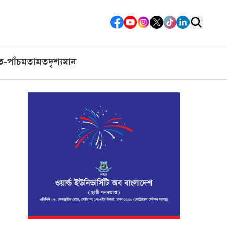
ত-পাঁচ
মতামত
দৃশ্যমান