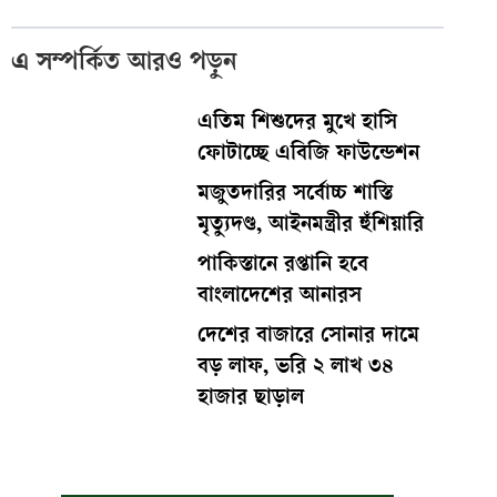
এ সম্পর্কিত আরও পড়ুন
এতিম শিশুদের মুখে হাসি
ফোটাচ্ছে এবিজি ফাউন্ডেশন
মজুতদারির সর্বোচ্চ শাস্তি
মৃত্যুদণ্ড, আইনমন্ত্রীর হুঁশিয়ারি
পাকিস্তানে রপ্তানি হবে
বাংলাদেশের আনারস
দেশের বাজারে সোনার দামে
বড় লাফ, ভরি ২ লাখ ৩৪
হাজার ছাড়াল