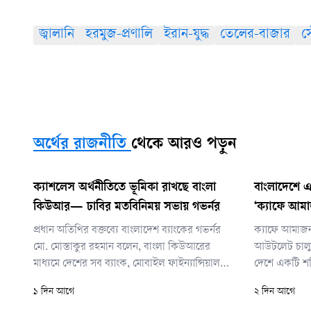
জ্বালানি
হরমুজ-প্রণালি
ইরান-যুদ্ধ
তেলের-বাজার
স
অর্থের রাজনীতি
থেকে আরও পড়ুন
ক্যাশলেস অর্থনীতিতে ভূমিকা রাখছে বাংলা
বাংলাদেশে এলো
কিউআর— ঢাবির মতবিনিময় সভায় গভর্নর
‘ক্যাফে আম
প্রধান অতিথির বক্তব্যে বাংলাদেশ ব্যাংকের গভর্নর
ক্যাফে আমাজন
মো. মোস্তাকুর রহমান বলেন, বাংলা কিউআরের
আউটলেট চালুর 
মাধ্যমে দেশের সব ব্যাংক, মোবাইল ফাইন্যান্সিয়াল
দেশে একটি শক্ত
সার্ভিস (এমএফএস) ও অন্যান্য পেমেন্ট সেবাদাতা
তোলার লক্ষ্য 
১ দিন আগে
২ দিন আগে
প্রতিষ্ঠানের মধ্যে একটিমাত্র কিউআর কোড ব্যবহার
উদ্যোক্তারা এ