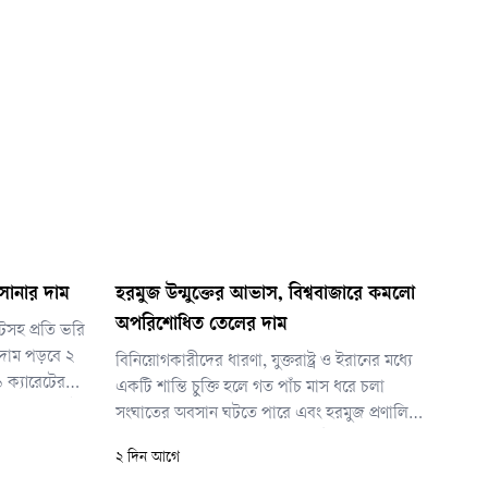
সোনার দাম
হরমুজ উন্মুক্তের আভাস, বিশ্ববাজারে কমলো
অপরিশোধিত তেলের দাম
টসহ প্রতি ভরি
 দাম পড়বে ২
বিনিয়োগকারীদের ধারণা, যুক্তরাষ্ট্র ও ইরানের মধ্যে
 ক্যারেটের
একটি শান্তি চুক্তি হলে গত পাঁচ মাস ধরে চলা
 ১৮ ক্যারেটের
সংঘাতের অবসান ঘটতে পারে এবং হরমুজ প্রণালি
 এবং সনাতন
আবারও স্বাভাবিক চলাচলের জন্য উন্মুক্ত হতে পারে।
২ দিন আগে
খ ৫৬ হাজার ৬৪