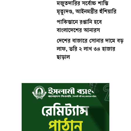
মজুতদারির সর্বোচ্চ শাস্তি
মৃত্যুদণ্ড, আইনমন্ত্রীর হুঁশিয়ারি
পাকিস্তানে রপ্তানি হবে
বাংলাদেশের আনারস
দেশের বাজারে সোনার দামে বড়
লাফ, ভরি ২ লাখ ৩৪ হাজার
ছাড়াল