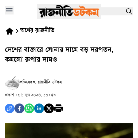
অর্থের রাজনীতি
দেশের বাজারে সোনার দামে বড় দরপতন,
কমলো রুপার দামও
প্রতিবেদক, রাজনীতি ডটকম
প্রকাশ :
০৬ জুন ২০২৬, ১০: ৫৯