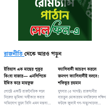
রাজনীতি
থেকে আরও পড়ুন
ইতিহাস এক মাছের পুকুর
ফ্যাসিবাদী আচরণ করলে
কিংবা বাজার— এনসিপিকে
জনগণ ফ্যাসিবাদীই বলবে:
ইঙ্গিত করে মাহফুজ
শফিকুর রহমান
পোস্টে একটি রাজনৈতিক দলে
বুধবার (৫ আগস্ট) রাজধানীর
নিজের ভূমিকা অস্বীকার করার
বায়তুল মোকাররম মসজিদের দক্ষিণ
অভিযোগ তুলে তিনি এমন মন্তব্য
ফটকে জুলাই গণ-অভ্যুত্থানের
করেন, যা জাতীয় নাগরিক পার্টিকে
দ্বিতীয় বর্ষপূর্তি উপলক্ষে ১১-দলীয়