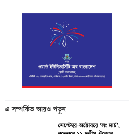
এ সম্পর্কিত আরও পড়ুন
সেপ্টেম্বর-অক্টোবরে ‘লং মার্চ’,