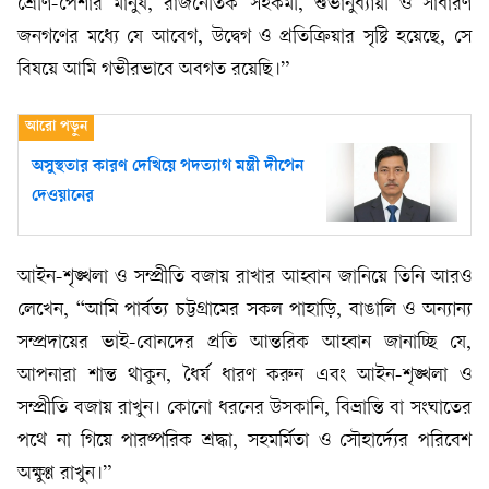
শ্রেণি-পেশার মানুষ, রাজনৈতিক সহকর্মী, শুভানুধ্যায়ী ও সাধারণ
জনগণের মধ্যে যে আবেগ, উদ্বেগ ও প্রতিক্রিয়ার সৃষ্টি হয়েছে, সে
বিষয়ে আমি গভীরভাবে অবগত রয়েছি।”
অসুস্থতার কারণ দেখিয়ে পদত্যাগ মন্ত্রী দীপেন
দেওয়ানের
আইন-শৃঙ্খলা ও সম্প্রীতি বজায় রাখার আহ্বান জানিয়ে তিনি আরও
লেখেন, “আমি পার্বত্য চট্টগ্রামের সকল পাহাড়ি, বাঙালি ও অন্যান্য
সম্প্রদায়ের ভাই-বোনদের প্রতি আন্তরিক আহ্বান জানাচ্ছি যে,
আপনারা শান্ত থাকুন, ধৈর্য ধারণ করুন এবং আইন-শৃঙ্খলা ও
সম্প্রীতি বজায় রাখুন। কোনো ধরনের উসকানি, বিভ্রান্তি বা সংঘাতের
পথে না গিয়ে পারষ্পরিক শ্রদ্ধা, সহমর্মিতা ও সৌহার্দ্যের পরিবেশ
অক্ষুণ্ণ রাখুন।”