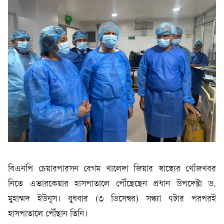
বিএনপি চেয়ারপারসন বেগম খালেদা জিয়ার স্বাস্থ্যের খোঁজখবর
নিতে এভারকেয়ার হাসপাতালে পৌঁছেছেন প্রধান উপদেষ্টা ড.
মুহাম্মদ ইউনূস। বুধবার (৩ ডিসেম্বর) সন্ধ্যা ৭টার পরপরই
হাসপাতালে পৌঁছান তিনি।