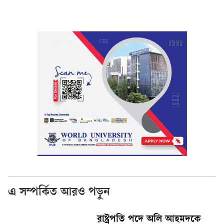
এ সম্পর্কিত আরও পড়ুন
রাষ্ট্রপতি পদে অলি আহমদকে