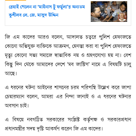
রেহাই পেলেন না ‘মাইনাস টু ফর্মুলা’র অন‍্যতম
কুশীলব লে. জে. মাসুদ উদ্দিন
জি এম কাদের আরও বলেন, আদালত চত্বরে পুলিশ হেফাজতে
কোনো অভিযুক্ত ব্যক্তিকে আক্রমণ, হেনস্তা করা বা পুলিশ হেফাজতে
মৃত্যু কোনো সভ্য সমাজে স্বাভাবিক নয় ও গ্রহণযোগ্য হয় না। বেশ
কিছু দিন থেকে আমাদের দেশে ‘মব জাস্টিস’ নামে এ বিষয়টি চালু
আছে।
এ ধরনের ঘটনা আইনের শাসনের চরম পরিপন্থি উল্লেখ করে জাপা
চেয়ারম্যান বলেন, আমরা এর নিন্দা জানাই ও এ ধরনের ঘটনার
অবসান চাই।
এ বিষয়ে নবগঠিত সরকারের সংশ্লিষ্ট কর্তৃপক্ষ ও সরকারপ্রধান
প্রধানমন্ত্রীর সদয় দৃষ্টি আকর্ষণ করেন জি এম কাদের।