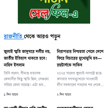
রাজনীতি
থেকে আরও পড়ুন
জুলাই স্মৃতি জাদুঘরে দলীয় নয়,
নিরাপত্তার নিশ্চয়তা পেলে দেশে
জাতীয় ইতিহাস থাকতে হবে:
ফিরে বিচারের মুখোমুখি হব—
নাহিদ ইসলাম
রয়টার্সকে সাকিব
তিনি বলেন, সীমান্ত হত্যাসহ
২০২৪ সালের জুলাই-আগস্টে ছাত্র-
ফেলানীর কিছু স্মৃতি ছিল, সেগুলো
জনতার গণঅভ্যুত্থানে আওয়ামী
সরিয়ে ফেলা হয়েছে। এটা ভয়
লীগ সরকারের পতনের পর থেকে
থেকে সরিয়ে ফেলা হয়েছে কি না,
যুক্তরাষ্ট্রে বসবাস করছেন সাকিব।
১ দিন আগে
২ দিন আগে
জানা নেই। সরিয়ে দিয়ে তারা
৩৯ বছর বয়সী এই ক্রিকেট
ভারতের সঙ্গে ভালো সম্পর্ক
অলরাউন্ডার জানিয়েছেন, তিনি