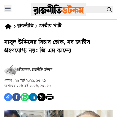
রাজনীতি
জাতীয় পার্টি
মাসুদ উদ্দিনের বিচার হোক, মব জাস্টিস
গ্রহণযোগ‍্য নয়: জি এম কাদের
প্রতিবেদক, রাজনীতি ডটকম
প্রকাশ :
২৬ মার্চ ২০২৬, ১৭: ২১
আপডেট :
২৬ মার্চ ২০২৬, ২০: ৫০