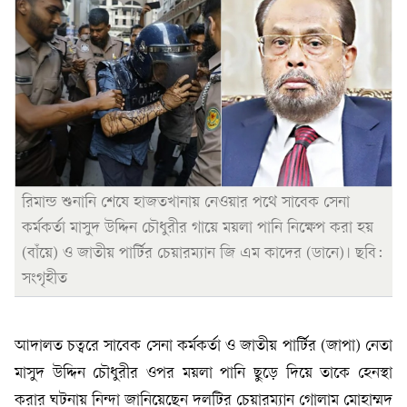
রিমান্ড শুনানি শেষে হাজতখানায় নেওয়ার পথে সাবেক সেনা
কর্মকর্তা মাসুদ উদ্দিন চৌধুরীর গায়ে ময়লা পানি নিক্ষেপ করা হয়
(বাঁয়ে) ও জাতীয় পার্টির চেয়ারম্যান জি এম কাদের (ডানে)। ছবি:
সংগৃহীত
আদালত চত্বরে সাবেক সেনা কর্মকর্তা ও জাতীয় পার্টির (জাপা) নেতা
মাসুদ উদ্দিন চৌধুরীর ওপর ময়লা পানি ছুড়ে দিয়ে তাকে হেনস্থা
করার ঘটনায় নিন্দা জানিয়েছেন দলটির চেয়ারম্যান গোলাম মোহাম্মদ